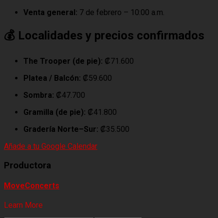
Venta general:
7 de febrero – 10:00 a.m.
💰 Localidades y precios confirmados
The Trooper (de pie):
₡71.600
Platea / Balcón:
₡59.600
Sombra:
₡47.700
Gramilla (de pie):
₡41.800
Gradería Norte–Sur:
₡35.500
Añade a tu Google Calendar
Productora
MoveConcerts
Learn More