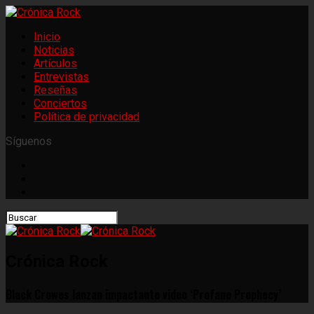
Inicio
Noticias
Artículos
Entrevistas
Reseñas
Conciertos
Política de privacidad
Síguenos
Crónica Rock
Black Crowes lanzan impactante video ‘Profane Prophecy’