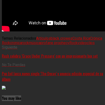
Temas Relacionados
Artículos
black crowes
Costa Rica
Crónica
Rock
cronicarock
música
profane prophecy
Rock
videoclips
Siguiente
Rush celebra ‘Grace Under Pressure’ con un impresionante box set
No Te Pierdas
Pop Evil lanza nuevo single ‘The Decay’ y anuncia edición especial de su
álbum
You may like