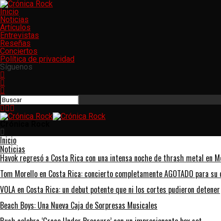
Inicio
Noticias
Artículos
Entrevistas
Reseñas
Conciertos
Política de privacidad
Síguenos
Crónica Rock
Inicio
Noticias
Havok regresó a Costa Rica con una intensa noche de thrash metal en Me
Tom Morello en Costa Rica: concierto completamente AGOTADO para su d
VOLA en Costa Rica: un debut potente que ni los cortes pudieron detener
Beach Boys: Una Nueva Caja de Sorpresas Musicales