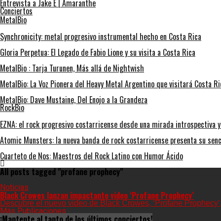
Entrevista a Jake E | Amaranthe
Conciertos
MetalBio
Synchronicity: metal progresivo instrumental hecho en Costa Rica
Gloria Perpetua: El Legado de Fabio Lione y su visita a Costa Rica
MetalBio : Tarja Turunen, Más allá de Nightwish
MetalBio: La Voz Pionera del Heavy Metal Argentino que visitará Costa Ri
MetalBio: Dave Mustaine, Del Enojo a la Grandeza
RockBio
EZNA: el rock progresivo costarricense desde una mirada introspectiva y
Atomic Munsters: la nueva banda de rock costarricense presenta su senc
Cuarteto de Nos: Maestros del Rock Latino con Humor Ácido
All posts tagged "profane prophecy"
Noticias
Black Crowes lanzan impactante video ‘Profane Prophecy’
Descubre el nuevo video de Black Crowes, ‘Profane Prophecy’, 
Más Publicaciones
¡Mantente al tanto de los últimos conciertos!