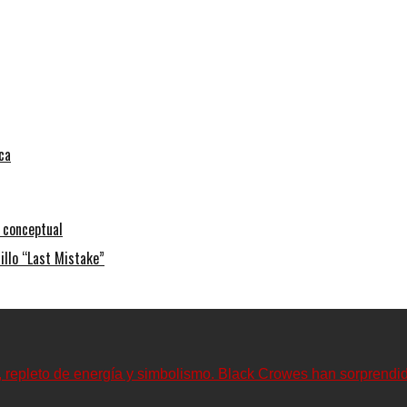
ca
 conceptual
illo “Last Mistake”
repleto de energía y simbolismo. Black Crowes han sorprendido 