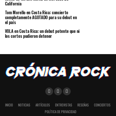
California
Tom Morello en Costa Rica: concierto
completamente AGOTADO para su debut en
el país
VOLA en Costa Rica: un debut potente que ni
los cortes pudieron detener
INICIO
NOTICIAS
ARTÍCULOS
ENTREVISTAS
RESEÑAS
CONCIERTOS
POLÍTICA DE PRIVACIDAD