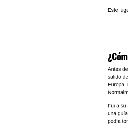
Este lug
¿Cómo
Antes de
salido d
Europa. 
Normalme
Fui a su 
una guía
podía to