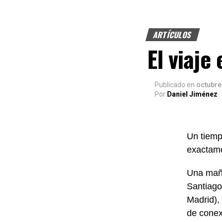
ARTÍCULOS
El viaje
Publicado
en
octubre
Por
Daniel Jiménez
Un tiemp
exactam
Una maña
Santiago
Madrid),
de conex