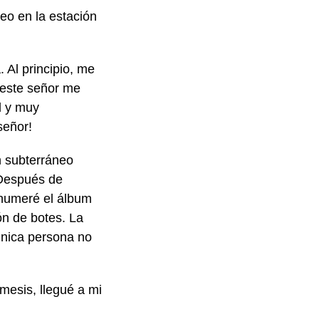
neo en la estación
 Al principio, me
 este señor me
d y muy
señor!
n subterráneo
. Después de
Enumeré el álbum
ón de botes. La
única persona no
mesis, llegué a mi