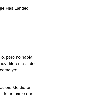
agle Has Landed”
ulo, pero no había
muy diferente al de
n como yo;
mación. Me dieron
n de un barco que