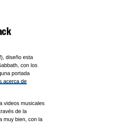
lack
f), diseño esta
Sabbath, con los
nguna portada
s acerca de
ía videos musicales
través de la
a muy bien, con la