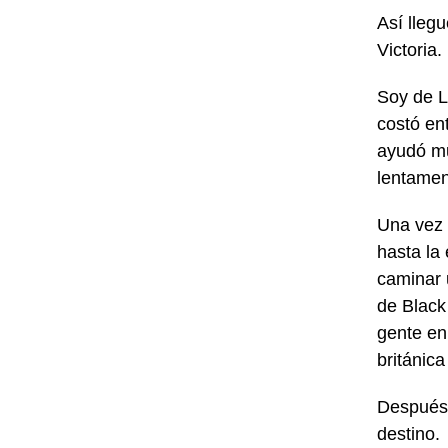
Así llegu
Victoria.
Soy de La
costó en
ayudó mu
lentamen
Una vez 
hasta la
caminar 
de Black
gente en
británic
Después 
destino.