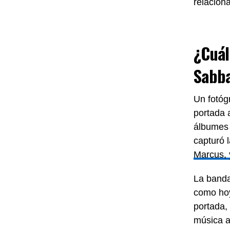
relacion
¿Cuál
Sabb
Un fotógr
portada 
álbumes 
capturó 
Marcus, 
La banda
como hoy
portada,
música a