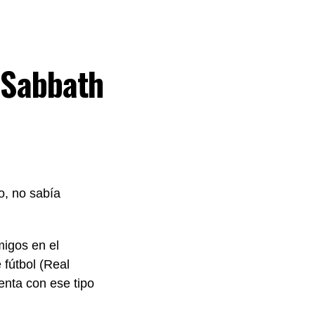
k Sabbath
o, no sabía
igos en el
fútbol (Real
enta con ese tipo