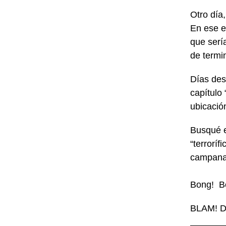
Otro día
En ese e
que serí
de termi
Días des
capítulo
ubicació
Busqué 
“terrorí
campanas
Bong! B
BLAM! D