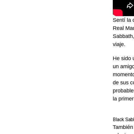
Sentí la
Real Mad
Sabbath,
viaje.
He sido 
un amigo
momento 
de sus c
probable
la primer
Black Sab
También 