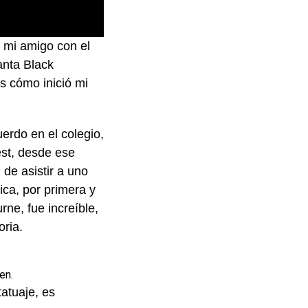
e mi amigo con el
nta Black
es cómo inició mi
erdo en el colegio,
est, desde ese
de asistir a uno
ica, por primera y
ne, fue increíble,
oria.
en.
tatuaje, es