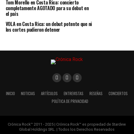
Tom Morello en Costa Rica: concierto
completamente AGOTADO para su debut en
el país
VOLA en Costa Rica: un debut potente que ni
los cortes pudieron detener
INICIO
NOTICIAS
ARTÍCULOS
ENTREVISTAS
RESEÑAS
CONCIERTOS
POLÍTICA DE PRIVACIDAD
Crónica Rock™ 2011 - 2025 | Crónica Rock™ es propiedad de Stardew
Global Holdings SRL. | Todos los Derechos Reservados