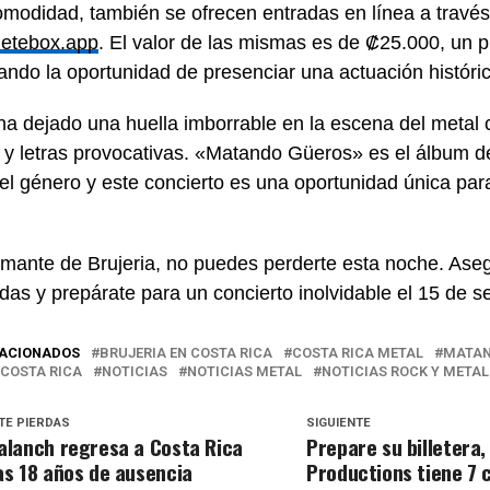
modidad, también se ofrecen entradas en línea a través 
uetebox.app
. El valor de las mismas es de ₡25.000, un p
ando la oportunidad de presenciar una actuación históric
 ha dejado una huella imborrable en la escena del metal c
vo y letras provocativas. «Matando Güeros» es el álbum d
del género y este concierto es una oportunidad única par
amante de Brujeria, no puedes perderte esta noche. Aseg
adas y prepárate para un concierto inolvidable el 15 de s
LACIONADOS
BRUJERIA EN COSTA RICA
COSTA RICA METAL
MATAN
 COSTA RICA
NOTICIAS
NOTICIAS METAL
NOTICIAS ROCK Y METAL
TE PIERDAS
SIGUIENTE
alanch regresa a Costa Rica
Prepare su billetera,
as 18 años de ausencia
Productions tiene 7 