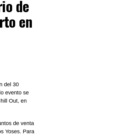
rio de
rto en
n del 30
do evento se
hill Out, en
untos de venta
os Yoses. Para