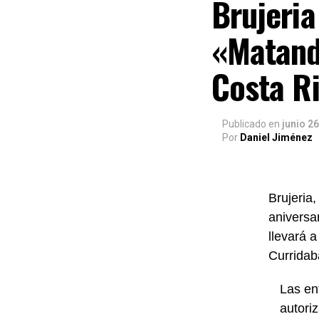
Brujeria
«Matand
Costa R
Publicado
en
junio 26
Por
Daniel Jiménez
Brujeria
aniversa
llevará 
Curridab
Las en
autori