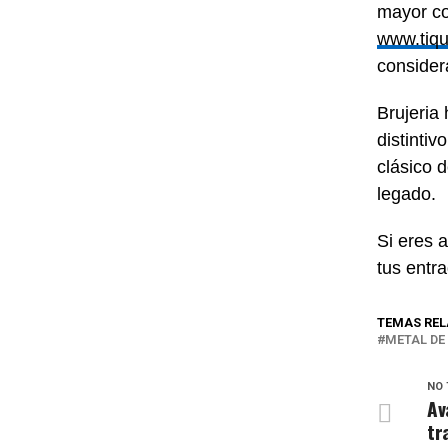
mayor co
www.tiq
consider
Brujeria
distinti
clásico 
legado.
Si eres 
tus entr
TEMAS RE
METAL DE
NO 
Av
tr