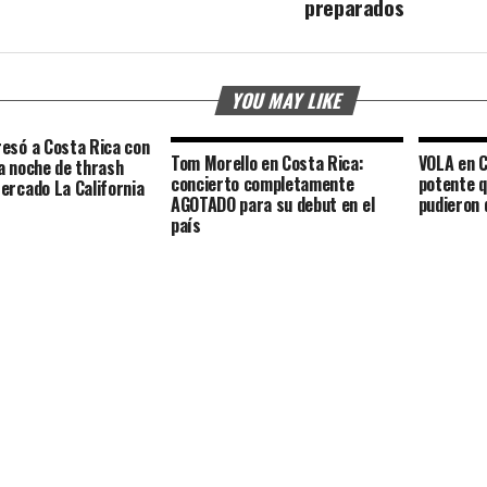
preparados
YOU MAY LIKE
esó a Costa Rica con
Tom Morello en Costa Rica:
VOLA en C
a noche de thrash
concierto completamente
potente q
ercado La California
AGOTADO para su debut en el
pudieron 
país