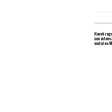
Havok regr
una intens
metal en M