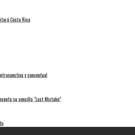
sitará Costa Rica
ntrospectiva y conceptual
esenta su sencillo “Last Mistake”
do