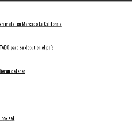
sh metal en Mercado La California
ADO para su debut en el país
dieron detener
 box set