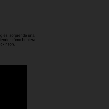
inglés, sorprende una
ntender cómo hubiera
ickinson.