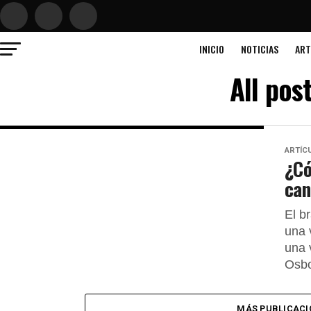
INICIO
NOTICIAS
ART
All po
ARTÍC
¿Có
can
El b
una 
una 
Osbo
MÁS PUBLICACI