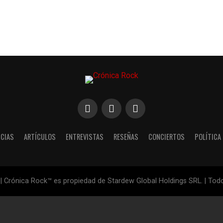
ICIAS
ARTÍCULOS
ENTREVISTAS
RESEÑAS
CONCIERTOS
POLÍTICA
| Crónica Rock™ es propiedad de Stardew Global Holdings SRL. | To