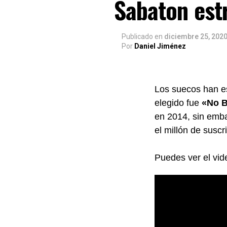
Sabaton est
Publicado
en
diciembre 25, 202
Por
Daniel Jiménez
Los suecos han e
elegido fue
«No B
en 2014, sin emba
el millón de susc
Puedes ver el vid