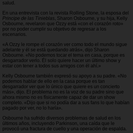
salud.
En una entrevista con la revista Rolling Stone, la esposa del
Principe de las Tinieblas
, Sharon Osbourne, y su hija, Kelly
Osbourne, revelaron que Ozzy está «con el corazón roto»
por no poder cumplir su objetivo de regresar a los
escenarios.
«A Ozzy le rompe el corazón ver como todo el mundo sigue
adelante y él se está quedando atrás», dijo Sharon
Osbourne. «No podemos tocar el tema en casa, porque es
desgarrador verlo. Él solo quiere hacer un último show y
estar con tener a todos sus amigos con él ahí.»
Kelly Osbourne también expresó su apoyo a su padre. «No
podemos hablar de ello en la casa porque es tan
desgarrador ver que lo único que quiere es un concierto
más», dijo. El problema no es la voz de su padre sino que
ahora mismo no es físicamente capaz de dar un show
completo. «Dijo que si no podía dar a sus fans lo que habían
pagado por ver, no lo haría».
Osbourne ha sufrido diversos problemas de salud en los
últimos años, incluyendo Parkinson, una caída que le
provocó una fractura de cuello y una operación de espalda.