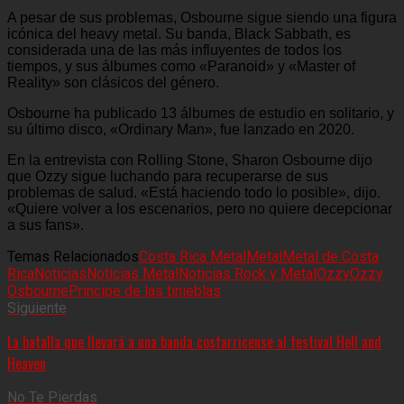
A pesar de sus problemas, Osbourne sigue siendo una figura
icónica del heavy metal. Su banda, Black Sabbath, es
considerada una de las más influyentes de todos los
tiempos, y sus álbumes como «Paranoid» y «Master of
Reality» son clásicos del género.
Osbourne ha publicado 13 álbumes de estudio en solitario, y
su último disco, «Ordinary Man», fue lanzado en 2020.
En la entrevista con Rolling Stone, Sharon Osbourne dijo
que Ozzy sigue luchando para recuperarse de sus
problemas de salud. «Está haciendo todo lo posible», dijo.
«Quiere volver a los escenarios, pero no quiere decepcionar
a sus fans».
Temas Relacionados
Costa Rica Metal
Metal
Metal de Costa
Rica
Noticias
Noticias Metal
Noticias Rock y Metal
Ozzy
Ozzy
Osbourne
Principe de las tinieblas
Siguiente
La batalla que llevará a una banda costarricense al festival Hell and
Heaven
No Te Pierdas