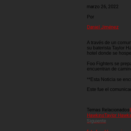
marzo 26, 2022
Por
Daniel Jiménez
A través de un comun
su baterista Taylor H
hotel donde se hospe
Foo Fighters se prepa
encuentran de camino 
**Esta Noticia se enc
Este fue el comunica
Temas Relacionados
Hawkins
Taylor Hawki
Siguiente