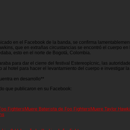
icado en el Facebook de la banda, se confirma lamentablemente
awkins, que en extrañas circustancias se encontró el cuerpo en 
daba, esto en el norte de Bogotá, Colombia.
raba para dar el cierre del festival Estereopìcnic, las autoridad
al hotel para hacer el levantamiento del cuerpo e investigar la
uentra en desarrollo**
do que publicaron en su Facebook:
Foo Fighters
Muere Baterista de Foo Fighters
Muere Taylor Hawk
ns