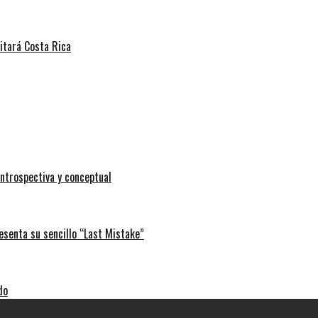
sitará Costa Rica
ntrospectiva y conceptual
esenta su sencillo “Last Mistake”
do