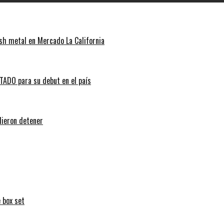
sh metal en Mercado La California
ADO para su debut en el país
dieron detener
 box set