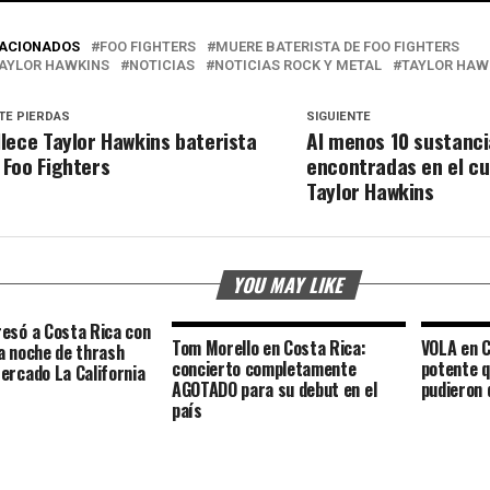
LACIONADOS
FOO FIGHTERS
MUERE BATERISTA DE FOO FIGHTERS
AYLOR HAWKINS
NOTICIAS
NOTICIAS ROCK Y METAL
TAYLOR HAW
TE PIERDAS
SIGUIENTE
llece Taylor Hawkins baterista
Al menos 10 sustanci
 Foo Fighters
encontradas en el c
Taylor Hawkins
YOU MAY LIKE
esó a Costa Rica con
Tom Morello en Costa Rica:
VOLA en C
a noche de thrash
concierto completamente
potente q
ercado La California
AGOTADO para su debut en el
pudieron 
país