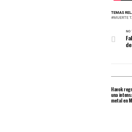
TEMAS RE
MUERTE T
NO 
Fa
de
Havok regr
una intens
metal en M