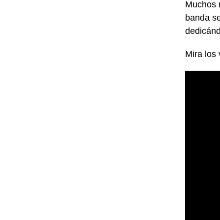
Muchos m
banda se
dedicánd
Mira los