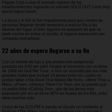
Pepper Club a vivir el ansiado regreso de los
estadounidenses logrando un rotundo SOLD OUT como muy
pocos logran hacer.
La lluvia y el frió no fue impedimento para que cientos de
personas llegaran desde temprano a realizar fila a las
afueras del lugar, si bien algunos se quejaron de que se
tardó mucho en entrar al recinto, el ingreso transcurrió con
completa normalidad.
22 años de espera llegaron a su fin
Con un sonido de lujo y una producción exepcional,
pasadas las 8:00 pm salió Stryper al escenario con su tema
de 1988 «In God We Trust¨, e hizo un recorrido por sus más
grandes éxitos que incluyó 18 temas entre los cuales no
podían faltar «The Rock That Makes Me Roll», «More Than a
Man», «Free», «Always There For You», por su puesto que
no podía faltar «Calling You», uno de los temas más
populares por ser un hit en MTV en finales de los 80s, entre
otras muchas más.
Cerca de las 9:15 PM la banda se iría por un momento al
finalizar «The Way», para luego regresar con el encore y