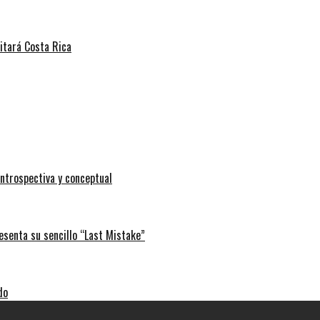
sitará Costa Rica
ntrospectiva y conceptual
esenta su sencillo “Last Mistake”
do