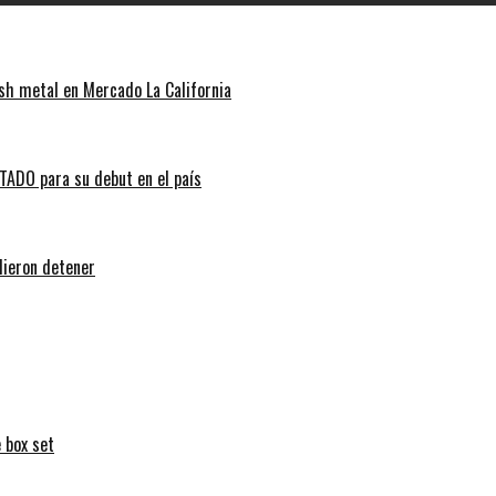
sh metal en Mercado La California
ADO para su debut en el país
dieron detener
 box set