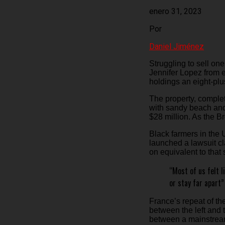
enero 31, 2023
Por
Daniel Jiménez
Struggling to sell on
Jennifer Lopez from e
holdings an eight-plu
The property, comple
with sandy beach and
$28 million. As the B
Black farmers in the 
launched a lawsuit cla
on equivalent to that
“Most of us felt 
or stay far apart”
France’s repeat of th
between the left and 
between a mainstream