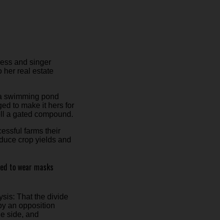
tress and singer
 her real estate
d a swimming pond
d to make it hers for
sell a gated compound.
essful farms their
roduce crop yields and
need to wear masks
sis: That the divide
by an opposition
e side, and