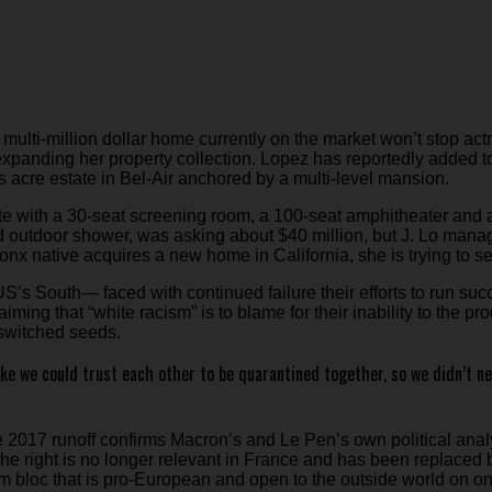
e multi-million dollar home currently on the market won’t stop ac
xpanding her property collection. Lopez has reportedly added to
s acre estate in Bel-Air anchored by a multi-level mansion.
te with a 30-seat screening room, a 100-seat amphitheater an
 outdoor shower, was asking about $40 million, but J. Lo manage
ronx native acquires a new home in California, she is trying to 
US’s South— faced with continued failure their efforts to run succ
iming that “white racism” is to blame for their inability to the p
 switched seeds.
like we could trust each other to be quarantined together, so we didn’t 
e 2017 runoff confirms Macron’s and Le Pen’s own political analy
the right is no longer relevant in France and has been replaced 
 bloc that is pro-European and open to the outside world on on