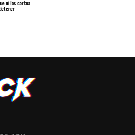
ue ni los cortes
detener