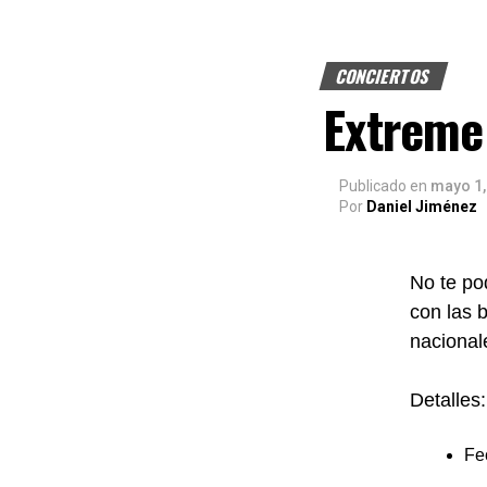
CONCIERTOS
Extreme 
Publicado
en
mayo 1,
Por
Daniel Jiménez
No te po
con las 
naciona
Detalles:
Fe