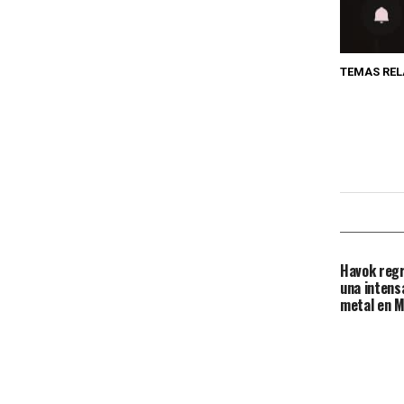
TEMAS RE
Havok regr
una intens
metal en M