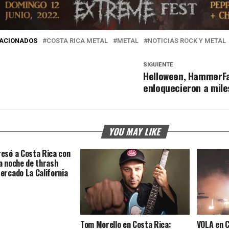
LACIONADOS
COSTA RICA METAL
METAL
NOTICIAS ROCK Y METAL
SIGUIENTE
Helloween, HammerFal
enloquecieron a mile
YOU MAY LIKE
esó a Costa Rica con
a noche de thrash
ercado La California
Tom Morello en Costa Rica:
VOLA en C