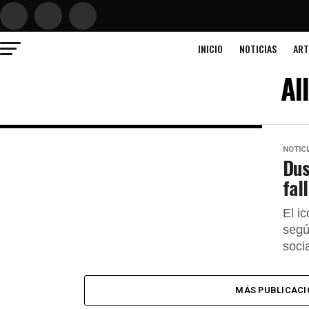
INICIO
NOTICIAS
ART
Al
NOTIC
Dus
fal
El ic
segú
socia
MÁS PUBLICACI