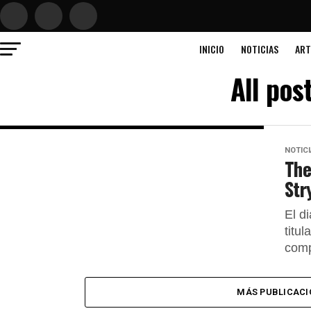
INICIO
NOTICIAS
ART
All pos
NOTIC
The
Str
El d
titu
comp
MÁS PUBLICACI