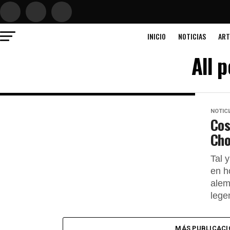
INICIO
NOTICIAS
ART
All 
NOTIC
Cos
Cho
Tal 
en h
alem
lege
MÁS PUBLICACI