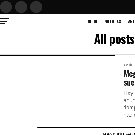
INICIO
NOTICIAS
ART
All post
ARTÍC
Meg
sue
Hay 
anun
tiem
nadie
MÁS PUBLICACI