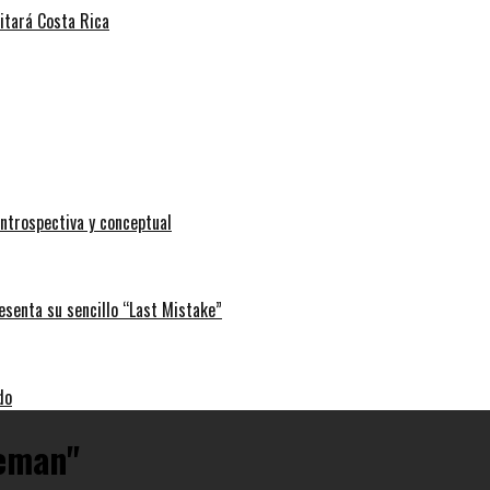
sitará Costa Rica
ntrospectiva y conceptual
esenta su sencillo “Last Mistake”
do
leman"