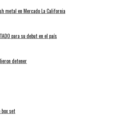
sh metal en Mercado La California
ADO para su debut en el país
dieron detener
 box set