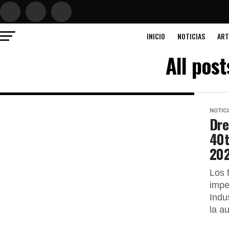
INICIO
NOTICIAS
ART
All pos
NOTIC
Dre
40t
20
Los 
impe
Indu
la au