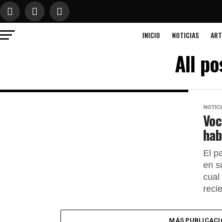
INICIO
NOTICIAS
ART
All p
NOTIC
Voc
hab
El p
en s
cual
reci
MÁS PUBLICACI