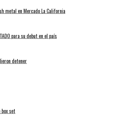
sh metal en Mercado La California
ADO para su debut en el país
dieron detener
 box set