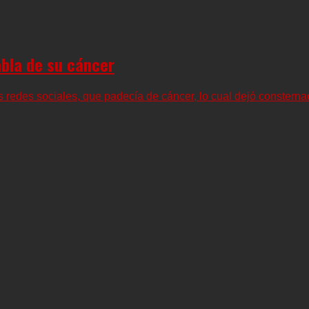
abla de su cáncer
redes sociales, que padecía de cáncer, lo cual dejó consternad