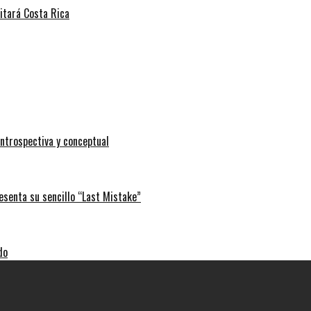
sitará Costa Rica
ntrospectiva y conceptual
esenta su sencillo “Last Mistake”
do