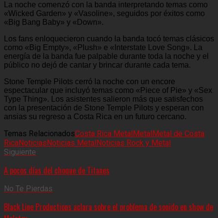
La noche comenzó con la banda interpretando temas como
«Wicked Garden» y «Vasoline», seguidos por éxitos como
«Big Bang Baby» y «Down».
Los fans enloquecieron cuando la banda tocó temas clásicos
como «Big Empty», «Plush» e «Interstate Love Song». La
energía de la banda fue palpable durante toda la noche y el
público no dejó de cantar y brincar durante cada tema.
Stone Temple Pilots cerró la noche con un encore
espectacular que incluyó temas como «Piece of Pie» y «Sex
Type Thing». Los asistentes salieron más que satisfechos
con la presentación de Stone Temple Pilots y esperan con
ansias su regreso a Costa Rica en un futuro cercano.
Temas Relacionados
Costa Rica Metal
Metal
Metal de Costa
Rica
Noticias
Noticias Metal
Noticias Rock y Metal
Siguiente
A pocos días del choque de Titanes
No Te Pierdas
Black Line Productions aclara sobre el problema de sonido en show de