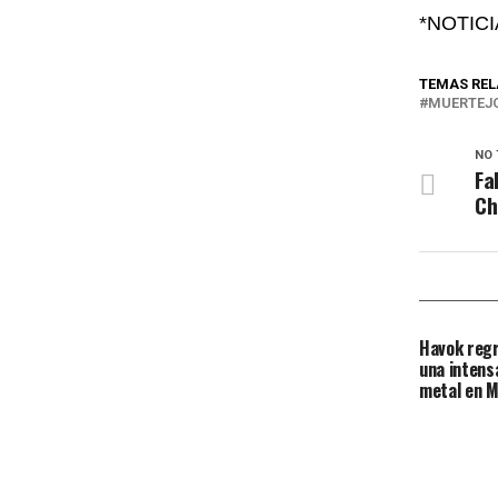
*NOTIC
TEMAS RE
MUERTEJ
NO 
Fa
Ch
Havok regr
una intens
metal en M