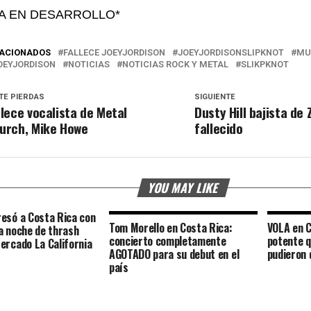
IA EN DESARROLLO*
LACIONADOS
FALLECE JOEYJORDISON
JOEYJORDISONSLIPKNOT
MU
OEYJORDISON
NOTICIAS
NOTICIAS ROCK Y METAL
SLIKPKNOT
TE PIERDAS
SIGUIENTE
llece vocalista de Metal
Dusty Hill bajista de 
urch, Mike Howe
fallecido
YOU MAY LIKE
esó a Costa Rica con
Tom Morello en Costa Rica:
VOLA en C
a noche de thrash
concierto completamente
potente q
ercado La California
AGOTADO para su debut en el
pudieron 
país