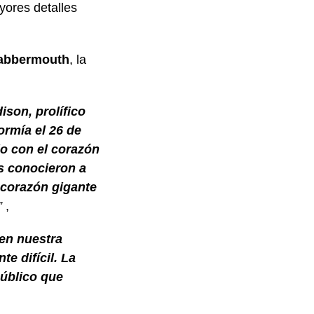
yores detalles
abbermouth
, la
ison, prolífico
ormía el 26 de
do con el corazón
es conocieron a
 corazón gigante
”
,
ten nuestra
e difícil. La
público que