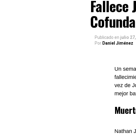
Fallece 
Cofunda
Publicado
en
julio 27
Por
Daniel Jiménez
Un seman
fallecim
vez de J
mejor ba
Muert
Nathan Jo