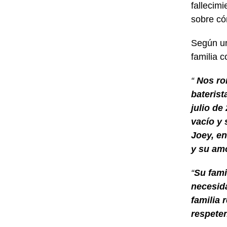
fallecimi
sobre có
Según un
familia c
“
Nos ro
baterist
julio de
vacío y 
Joey, en
y su amo
“
Su fami
necesida
familia 
respete