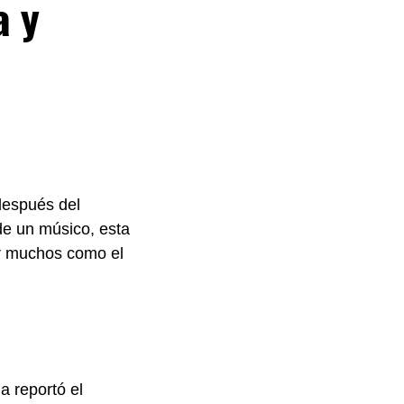
a y
después del
de un músico, esta
or muchos como el
a reportó el