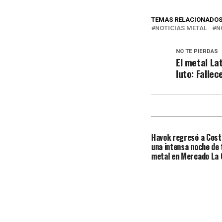
TEMAS RELACIONADO
NOTICIAS METAL
N
NO TE PIERDAS
El metal La
luto: Fallec
Havok regresó a Cost
una intensa noche de
metal en Mercado La C