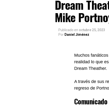
Dream Theat
Mike Portno
Publicado
en
octubre 25, 2023
Por
Daniel Jiménez
Muchos fanáticos 
realidad lo que e
Dream Theather.
A través de sus r
regreso de Portno
Comunicado 