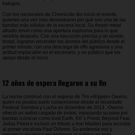
trabajos.
Con los nacionales de Chemicide dio inicio el evento,
quienes una vez más demostraron por qué son una de las
bandas más sólidas de la escena local. Su thrash metal
afilado sirvió como una apertura explosiva para lo que
vendría después. Con una ejecución precisa y un sonido
brutal, lograron encender los ánimos del público desde el
primer minuto, con una descarga de riffs agresivos y una
actitud implacable en el escenario, y un público que los
apoyo desde el inicio.
12 años de espera llegaron a su fin
La noche continuó con el regreso de Tim «Ripper» Owens,
quien no pisaba suelo costarricense desde el recordado
Festival Siembra y Lucha en diciembre de 2013 . Owens
ofreció un setlist cargado de éxitos, repasando su paso por
bandas icónicas como Iced Earth, KK’s Priest, Beyond Fear,
Judas Priest e incluso un tributo a Iron Maiden para recordar
al primer vocalista Paul DiAnno. Su poderosa voz y
presencia escénica encendieron al público en todo