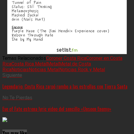
Temas Relacionados
Coroner Costa Rica
Coroner en Costa
Rica
Costa Rica Metal
Metal
Metal de Costa
Rica
Noticias
Noticias Metal
Noticias Rock y Metal
Siguiente
Legendario: Costa Rica zarpó rumbo a las estrellas con Tierra Santa
No Te Pierdas
Eye of Fate estrena lyric video del sencillo «Unseen Enemy»
You may like